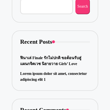
Search
Recent Posts
ฟินาเล่ Finale รักไม่ปกติ ขอต้อนรับสู่
แผนกจิตเวช นิยายวาย Girls’ Love
Lorem ipsum dolor sit amet, consectetur
adipiscing elit 1