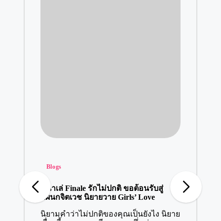
Posted
Blogs
in
ฟินาเล่ Finale รักไม่ปกติ ขอต้อนรับสู่
แผนกจิตเวช นิยายวาย Girls’ Love
นิยามคำว่าไม่ปกติของคุณเป็นยังไง นิยาย